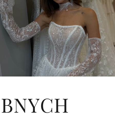
Ę
UBNYCH