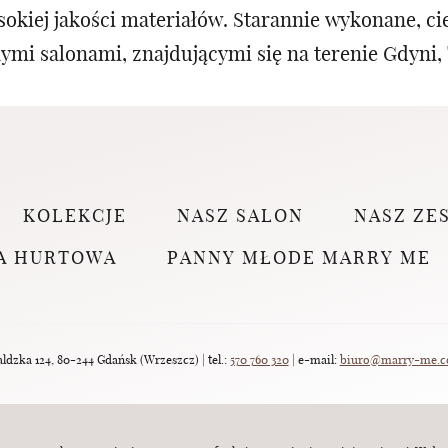
kiej jakości materiałów. Starannie wykonane, cie
mi salonami, znajdującymi się na terenie Gdyni,
KOLEKCJE
NASZ SALON
NASZ ZE
A HURTOWA
PANNY MŁODE MARRY ME
dzka 124, 80-244 Gdańsk (Wrzeszcz) | tel.:
570 760 320
| e-mail:
biuro@marry-me.c