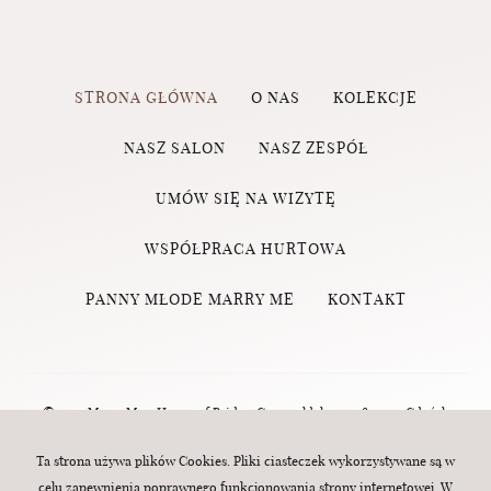
STRONA GŁÓWNA
O NAS
KOLEKCJE
NASZ SALON
NASZ ZESPÓŁ
UMÓW SIĘ NA WIZYTĘ
WSPÓŁPRACA HURTOWA
PANNY MŁODE MARRY ME
KONTAKT
© 2023 Marry Me - House of Brides, Grunwaldzka 124, 80-244 Gdańsk
(Wrzeszcz) | tel.:
570 760 320
| e-mail:
biuro@marry-me.com.pl
. All rights
Ta strona używa plików Cookies. Pliki ciasteczek wykorzystywane są w
celu zapewnienia poprawnego funkcjonowania strony internetowej. W