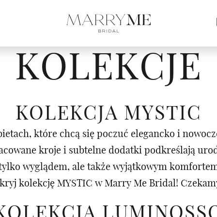
KOLEKCJE
KOLEKCJA MYSTIC
ietach, które chcą się poczuć elegancko i nowocz
racowane kroje i subtelne dodatki podkreślają ur
e tylko wyglądem, ale także wyjątkowym komforte
kryj kolekcję MYSTIC w Marry Me Bridal! Czekamy
KOLEKCJA LUMINOSS