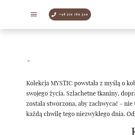
+48 570 760 320
Kolekcja MYSTIC powstała z myślą o kob
swojego życia. Szlachetne tkaniny, dop
została stworzona, aby zachwycać - ni
każdą chwilę tego niezwykłego dnia. Od