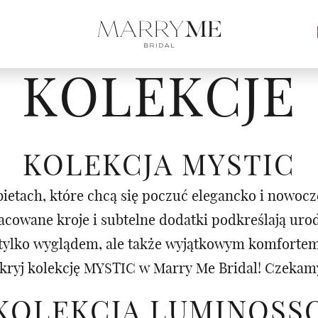
KOLEKCJE
KOLEKCJA MYSTIC
ietach, które chcą się poczuć elegancko i nowocz
racowane kroje i subtelne dodatki podkreślają ur
e tylko wyglądem, ale także wyjątkowym komforte
kryj kolekcję MYSTIC w Marry Me Bridal! Czekamy
KOLEKCJA LUMINOSS