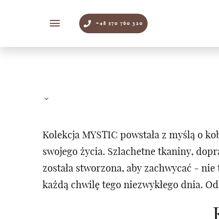
+48 570 760 320
Kolekcja MYSTIC powstała z myślą o kob
swojego życia. Szlachetne tkaniny, dop
została stworzona, aby zachwycać - ni
każdą chwilę tego niezwykłego dnia. Od