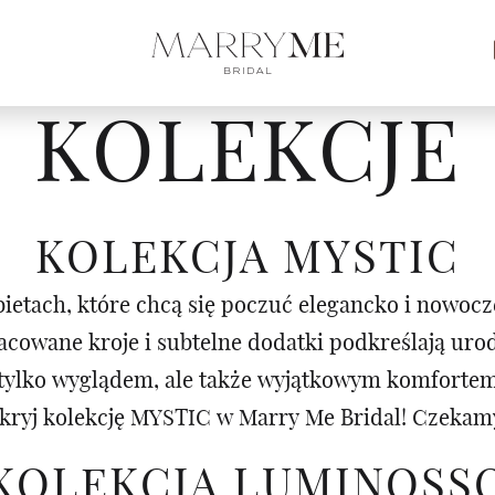
KOLEKCJE
KOLEKCJA MYSTIC
ietach, które chcą się poczuć elegancko i nowocz
racowane kroje i subtelne dodatki podkreślają ur
e tylko wyglądem, ale także wyjątkowym komforte
kryj kolekcję MYSTIC w Marry Me Bridal! Czekamy
KOLEKCJA LUMINOSS