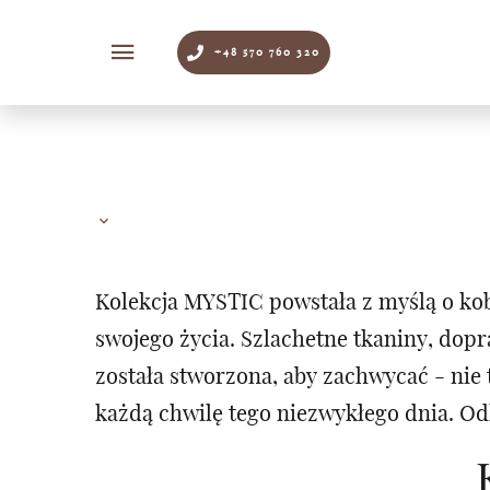
+48 570 760 320
Kolekcja MYSTIC powstała z myślą o kob
swojego życia. Szlachetne tkaniny, dop
została stworzona, aby zachwycać - ni
każdą chwilę tego niezwykłego dnia. Od