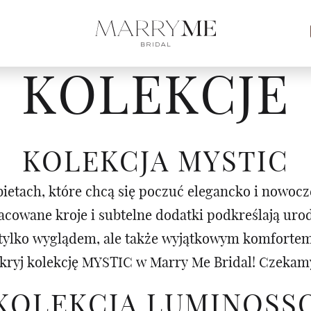
KOLEKCJE
KOLEKCJA MYSTIC
ietach, które chcą się poczuć elegancko i nowocz
racowane kroje i subtelne dodatki podkreślają ur
e tylko wyglądem, ale także wyjątkowym komforte
kryj kolekcję MYSTIC w Marry Me Bridal! Czekamy
KOLEKCJA LUMINOSS