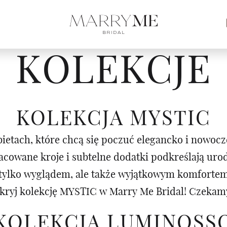
KOLEKCJE
KOLEKCJA MYSTIC
ietach, które chcą się poczuć elegancko i nowocz
racowane kroje i subtelne dodatki podkreślają ur
e tylko wyglądem, ale także wyjątkowym komforte
kryj kolekcję MYSTIC w Marry Me Bridal! Czekamy
KOLEKCJA LUMINOSS