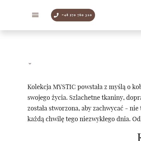
+48 570 760 320
Kolekcja MYSTIC powstała z myślą o kob
swojego życia. Szlachetne tkaniny, dop
została stworzona, aby zachwycać - ni
każdą chwilę tego niezwykłego dnia. Od