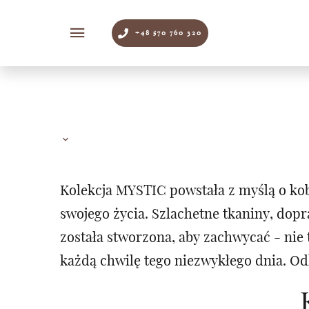
+48 570 760 320
Kolekcja MYSTIC powstała z myślą o kob
swojego życia. Szlachetne tkaniny, dop
została stworzona, aby zachwycać - ni
każdą chwilę tego niezwykłego dnia. Od