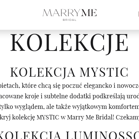
KOLEKCJE
KOLEKCJA MYSTIC
ietach, które chcą się poczuć elegancko i nowocz
racowane kroje i subtelne dodatki podkreślają ur
e tylko wyglądem, ale także wyjątkowym komforte
kryj kolekcję MYSTIC w Marry Me Bridal! Czekamy
KOLEKCJA LUMINOSS