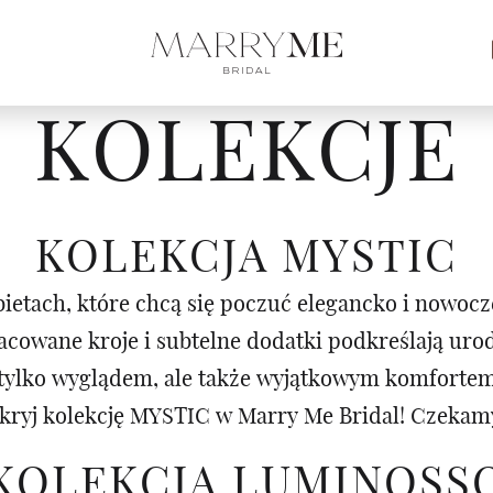
KOLEKCJE
KOLEKCJA MYSTIC
ietach, które chcą się poczuć elegancko i nowocz
racowane kroje i subtelne dodatki podkreślają ur
e tylko wyglądem, ale także wyjątkowym komforte
kryj kolekcję MYSTIC w Marry Me Bridal! Czekamy
KOLEKCJA LUMINOSS