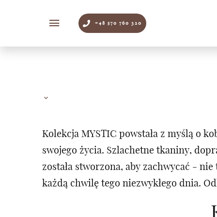
+48 570 760 320
Kolekcja MYSTIC powstała z myślą o kob
swojego życia. Szlachetne tkaniny, dop
została stworzona, aby zachwycać - ni
każdą chwilę tego niezwykłego dnia. Od