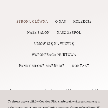
STRONA GŁÓWNA
O NAS
KOLEKCJE
NASZ SALON
NASZ ZESPÓŁ
UMÓW SIĘ NA WIZYTĘ
WSPÓŁPRACA HURTOWA
PANNY MŁODE MARRY ME
KONTAKT
© 2023 Marry Me - House of Brides, Grunwaldzka 124, 80-244 Gdańsk
(Wrzeszcz) | tel.:
570 760 320
| e-mail:
biuro@marry-me.com.pl
. All rights
Ta strona używa plików Cookies. Pliki ciasteczek wykorzystywane są w
celu zapewnienia poprawnego funkcjonowania strony internetowej. W